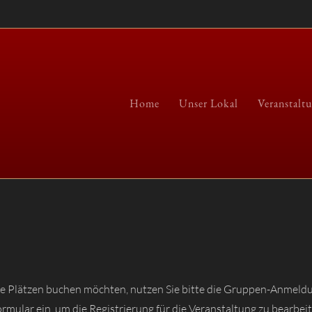
Home
Unser Lokal
Veranstalt
ere Plätzen buchen möchten, nutzen Sie bitte die Gruppen-Anmeldu
rmular ein, um die Registrierung für die Veranstaltung zu bearbei