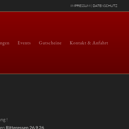
IMPRESSUM
|
DATENSCHUTZ
ungen
Events
Gutscheine
Kontakt & Anfahrt
ng !
ten
Ritteressen 26.9.26
.